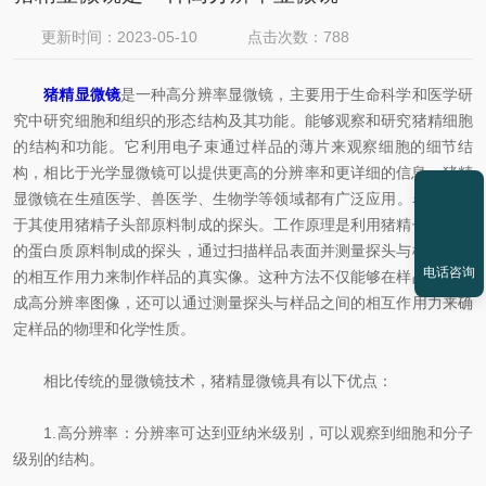
更新时间：2023-05-10
点击次数：788
猪精显微镜
是一种高分辨率显微镜，主要用于生命科学和医学研
究中研究细胞和组织的形态结构及其功能。能够观察和研究猪精细胞
的结构和功能。它利用电子束通过样品的薄片来观察细胞的细节结
构，相比于光学显微镜可以提供更高的分辨率和更详细的信息。猪精
显微镜在生殖医学、兽医学、生物学等领域都有广泛应用。名称来源
于其使用猪精子头部原料制成的探头。工作原理是利用猪精子头部中
的蛋白质原料制成的探头，通过扫描样品表面并测量探头与样品之间
电话咨询
的相互作用力来制作样品的真实像。这种方法不仅能够在样品表面生
成高分辨率图像，还可以通过测量探头与样品之间的相互作用力来确
定样品的物理和化学性质。
相比传统的显微镜技术，猪精显微镜具有以下优点：
1.高分辨率：分辨率可达到亚纳米级别，可以观察到细胞和分子
级别的结构。