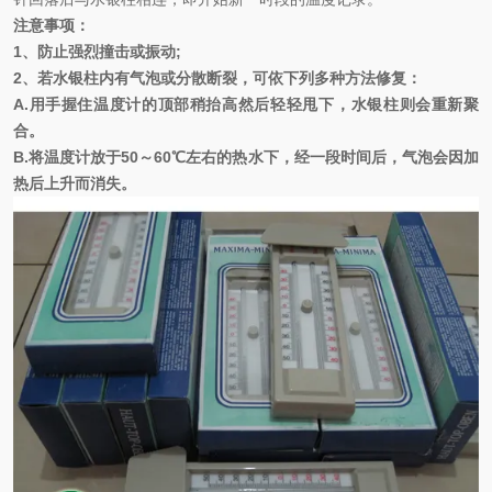
注意事项：
1
、防止强烈撞击或振动
;
2
、若水银柱内有气泡或分散断裂，可依下列多种方法修复：
A.
用手握住温度计的顶部稍抬高然后轻轻甩下，水银柱则会重新聚
合。
B.
将温度计放于
50
～
60
℃左右的热水下，经一段时间后，气泡会因加
热后上升而消失。