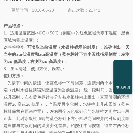
更新时间：2016-06-29
点击次数：21741
产品特点：
1、适用温度范围-40℃~+50℃（刻度中的红色区域为零下温度，黑色
区域为零上温度）;
2、
可读取当前温度（水银柱标示的刻度），准确测出一天
当中的zui低温度和zui高温度（蓝色标针下方小圆球指示刻度：左测
为zui低温度，右测为zui高温度）
;
3、显示清楚、使用方便、误差小。
使用方法：
先按下中间的按鈕，使蓝色标针下滑回落，连接到两个水银柱的顶
电话咨询
端（此时水银柱顶端对应温度为当前温度）;经一段时间，当温度下降
或升高时，左右蓝色标针会分别被水银柱向上推出（直至所测的环境
温度zui高或zui低限），当温度再变化时，水银柱上升或回落（蓝色
标针保留在原来位置），左右两个蓝色标针会与水银柱之间空出一段
距离，此时水银柱顶端与蓝色标针下方小圆球之间差异的对应刻度即
是当前与前段时间的温度变化差异。如按住中间按钮，待左右两个标
针回落后与水银柱相连，即开始新一时段的温度记录。