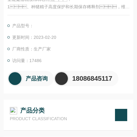
1、种猪精子高度保护和长期保存稀释剂，维持
ph值和渗透压。
2、含混合抗生素不含动物源成分，有效抑制服细菌
产品型号：
的大量繁殖，有利于的保存。
3、该产品能增强精子的活力并保证*的小猪出生率。
更新时间：2023-02-20
提高种公猪的利用水平，从而提高猪场的经济效
厂商性质：生产厂家
益。
访问量：17486
18086845117
产品咨询
产品分类
PRODUCT CLASSIFICATION