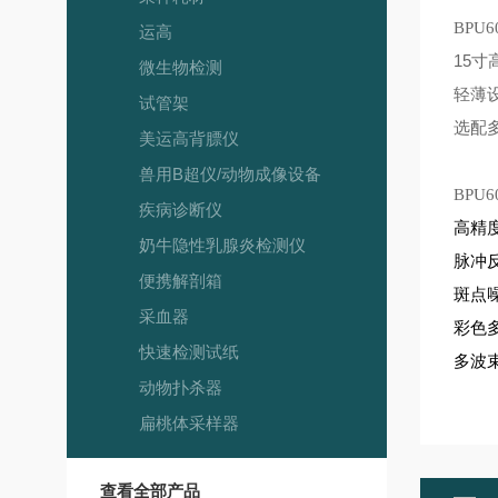
BPU6
运高
15
寸高
微生物检测
轻薄设计
试管架
选配多
美运高背膘仪
兽用B超仪/动物成像设备
BPU6
疾病诊断仪
高精度
奶牛隐性乳腺炎检测仪
脉冲
便携解剖箱
斑点
采血器
彩色
快速检测试纸
多波
动物扑杀器
扁桃体采样器
查看全部产品