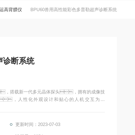
运高背膘仪
BPU60兽用高性能彩色多普勒超声诊断系统
声诊断系统
e平台，搭载新一代多元晶体探头，拥有的成像技
，人性化外观设计和贴心的人机交互为一
意力全部集中在病人本身，为医生提供优质的
满足医生日常的临床诊断需要，同时也兼顾
更新时间：2023-07-03