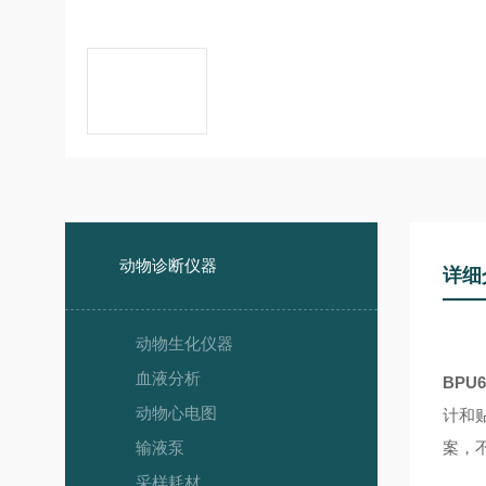
动物诊断仪器
详细
动物生化仪器
血液分析
BPU6
动物心电图
计和
输液泵
案
采样耗材