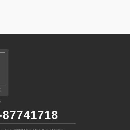
信
线
-87741718