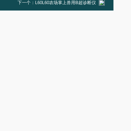
下一个：
L60L60农场掌上兽用B超诊断仪